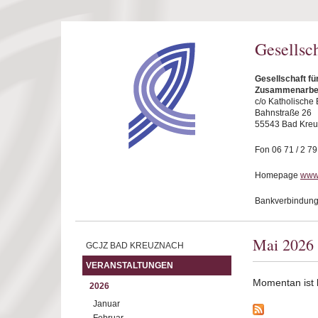
Direkt zum Inhalt
Gesellsc
Gesellschaft fü
Zusammenarbei
c/o Katholisch
Bahnstraße 26
55543 Bad Kre
Fon 06 71 / 2 79
Homepage
www
Bankverbindung
Mai 2026
GCJZ BAD KREUZNACH
VERANSTALTUNGEN
Momentan ist ke
2026
Januar